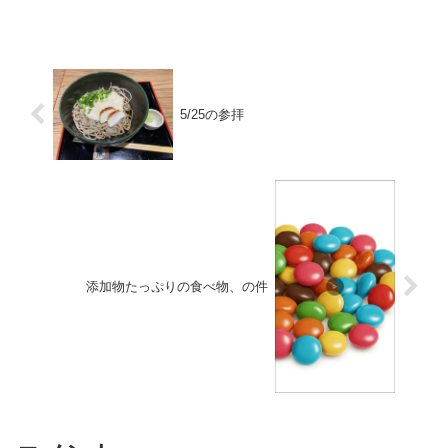
い。組織委員会もJOCもダンマリかい！
5/25の参拝
添加物たっぷりの食べ物、の件