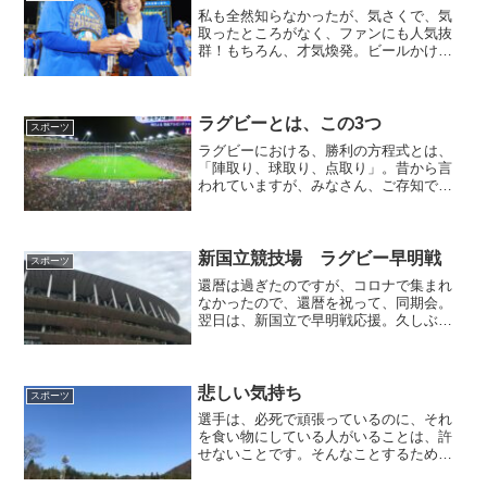
私も全然知らなかったが、気さくで、気
取ったところがなく、ファンにも人気抜
群！もちろん、才気煥発。ビールかけも
やっちゃうらしい。
ラグビーとは、この3つ
スポーツ
ラグビーにおける、勝利の方程式とは、
「陣取り、球取り、点取り」。昔から言
われていますが、みなさん、ご存知です
か。ラグビー観戦も、これを切り口に見
ると、面白いかも、です。
新国立競技場 ラグビー早明戦
スポーツ
還暦は過ぎたのですが、コロナで集まれ
なかったので、還暦を祝って、同期会。
翌日は、新国立で早明戦応援。久しぶり
に、同期の皆さんに会えて、楽しかっ
た！
悲しい気持ち
スポーツ
選手は、必死で頑張っているのに、それ
を食い物にしている人がいることは、許
せないことです。そんなことするため
に、オリンピックを誘致したのではな