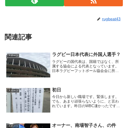
rugbeat43
関連記事
ラグビー日本代表に外国人選手？
スポーツ
ラグビーの国代表は、国籍ではなく、所
属する協会による代表となっています。
日本ラグビーフットボール協会会に所属
する選手の代表が日本代表となっていま
す。これまた、なんで？
初日
スポーツ
今日から新しい職場です。緊張します。
でも、あまり頑張らないように、と言わ
れています。昨日のWBC凄かったです
ね。アウェイで勝つというのは、さらに
凄いこと。ラグビーも秋にはワールドカ
ップがあります。
オーナー、南場智子さん、の件
スポーツ