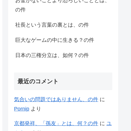
お金がないことより恐ろしいこととは、
の件
社長という言葉の裏とは、の件
巨大なゲームの中に生きる？の件
日本の三権分立は、如何？の件
最近のコメント
気合いの問題ではありません、の件
に
Pornip
より
京都発祥、「孫友」とは、何？の件
に
ユ