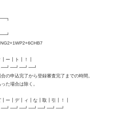
━━┓
 ┃
━━━┛
+FMMNG2+1WP2+6CHB7
┃ー┃ト┃！┃
━┛━┛━┛━┛
の申込完了から登録審査完了までの時間。
た場合は除く。
ー┃デ┃ィ┃な┃取┃引┃！┃
┛━┛━┛━┛━┛━┛━┛━┛