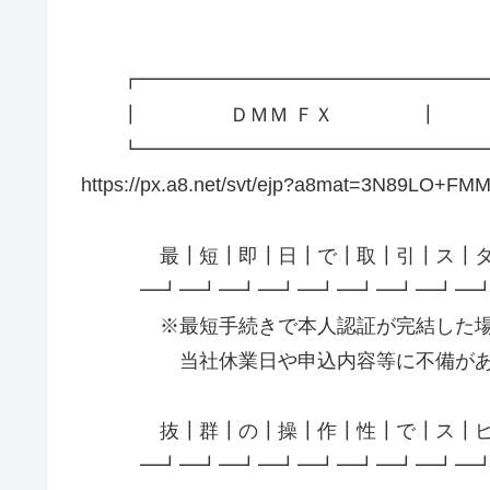
┏━━━━━━━━━━━━━━━━━
┃ ＤＭＭ ＦＸ
┗━━━━━━━━━━━━━━━━
https://px.a8.net/svt/ejp?a8mat=3N89LO
最┃短┃即┃日┃で┃取┃引┃ス┃タ
━┛━┛━┛━┛━┛━┛━┛━┛━┛
※最短手続きで本人認証が完結した場合
当社休業日や申込内容等に不備があっ
抜┃群┃の┃操┃作┃性┃で┃ス┃ピ┃
━┛━┛━┛━┛━┛━┛━┛━┛━