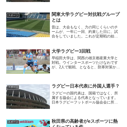
た！
関東大学ラグビー対抗戦グループ
スポーツ
とは
昔は、大会もなく、力の同じくらいのチ
ームが、一年に一回、約束した日に、試
合をしていました。これが定期戦の始ま
りです。この試合、一回ぽっきり。だか
ら、引き分けでも良かったのです。
大学ラグビー3回戦
スポーツ
早稲田大学は、関西の雄京都産業大学と
対戦。ウインタースポーツたけなわです
が、2人で観戦、となると、防寒対策か
ら、チケット代まで、結構デートもコス
トかかりますね。
ラグビー日本代表に外国人選手？
スポーツ
ラグビーの国代表は、国籍ではなく、所
属する協会による代表となっています。
日本ラグビーフットボール協会会に所属
する選手の代表が日本代表となっていま
す。これまた、なんで？
秋田県の高齢者がeスポーツに熱
スポーツ
くなっている件