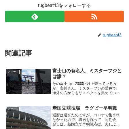
rugbeat43をフォローする
rugbeat43
関連記事
富士山の有名人、ミスターフジと
スポーツ
は誰？
その富士山に2000回以上登っている方
が、実川さん。ミスターフジの愛称で、
海外の方からもリスペクトを集めていま
す。魅力的な富士山、富士登山ですが、
安全に登ってくださいね。
新国立競技場 ラグビー早明戦
スポーツ
還暦は過ぎたのですが、コロナで集まれ
なかったので、還暦を祝って、同期会。
翌日は、新国立で早明戦応援。久しぶり
に、同期の皆さんに会えて、楽しかっ