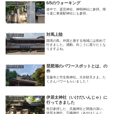
6/5のウォーキング
パワースポット
途中で、斎宮神社、神明神社に参拝。帰
り道に車座駅神社にも参拝。
対馬上陸
パワースポット
国境の島。外国と接する地域には初めて
行きました。感動。向こうに渡りたくな
りますよね。
琵琶湖のパワースポットとは、の
パワースポット
件
宝厳寺と竹生島神社。大弁財天さま。た
くさんパワーもらいました！
伊居太神社（いけだいんじゃ）に
パワースポット
行ってきました
先日参拝した、呉服神社と関係の深い、
伊居太神社。穴織神社（あやはじんじ