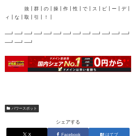
抜┃群┃の┃操┃作┃性┃で┃ス┃ピ┃ー┃デ┃
ィ┃な┃取┃引┃！┃
━┛━┛━┛━┛━┛━┛━┛━┛━┛━┛━┛━┛━┛
━┛━┛━┛
パワースポット
シェアする
X
Facebook
はてブ