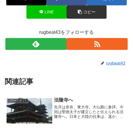
LINE
コピー
rugbeat43をフォローする
rugbeat43
関連記事
法隆寺へ
パワースポット
先月は奈良、東大寺。大仏殿に参拝。今
回は聖徳太子が建立したと伝えられる法
隆寺へ。日本と大陸の往来は、遥か、欧
州まで。厳しく、素敵な旅。