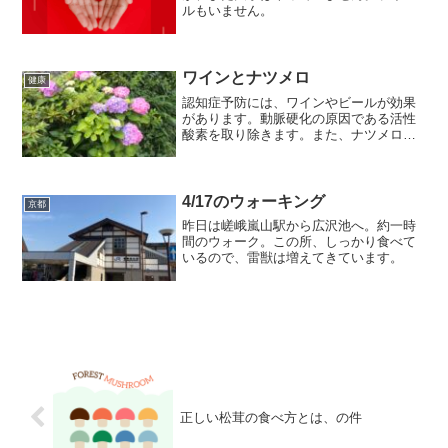
ルもいません。
ワインとナツメロ
健康
認知症予防には、ワインやビールが効果
があります。動脈硬化の原因である活性
酸素を取り除きます。また、ナツメロ体
操は脳の血流を増やし、歌を歌たり、同
時に、歌に合わせて体操することで、認
知症予防人効果があります。それと、節
約を少し。
4/17のウォーキング
京都
昨日は嵯峨嵐山駅から広沢池へ。約一時
間のウォーク。この所、しっかり食べて
いるので、雷獣は増えてきています。
正しい松茸の食べ方とは、の件