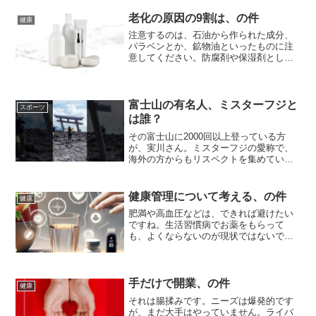
老化の原因の9割は、の件
健康
注意するのは、石油から作られた成分、
パラベンとか、鉱物油といったものに注
意してください。防腐剤や保湿剤として
使われています。肌につけるものはでき
るだけナチュラルなものにしたいです
ね。
富士山の有名人、ミスターフジと
スポーツ
は誰？
その富士山に2000回以上登っている方
が、実川さん。ミスターフジの愛称で、
海外の方からもリスペクトを集めていま
す。魅力的な富士山、富士登山ですが、
安全に登ってくださいね。
健康管理について考える、の件
健康
肥満や高血圧などは、できれば避けたい
ですね。生活習慣病でお薬をもらって
も、よくならないのが現状ではないでし
ょうか。元々自然治癒力というものが備
わっています。これをもっと使いましょ
う。
手だけで開業、の件
健康
それは腸揉みです。ニーズは爆発的です
が、まだ大手はやっていません。ライバ