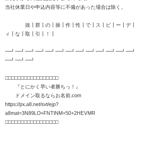
当社休業日や申込内容等に不備があった場合は除く。
抜┃群┃の┃操┃作┃性┃で┃ス┃ピ┃ー┃デ┃
ィ┃な┃取┃引┃！┃
━┛━┛━┛━┛━┛━┛━┛━┛━┛━┛━┛━┛━┛
━┛━┛━┛
□□□□□□□□□□□□□□□□□
『とにかく早い者勝ちっ！』
ドメイン取るならお名前.com
https://px.a8.net/svt/ejp?
a8mat=3N89LO+FNTINM+50+2HEVMR
□□□□□□□□□□□□□□□□□