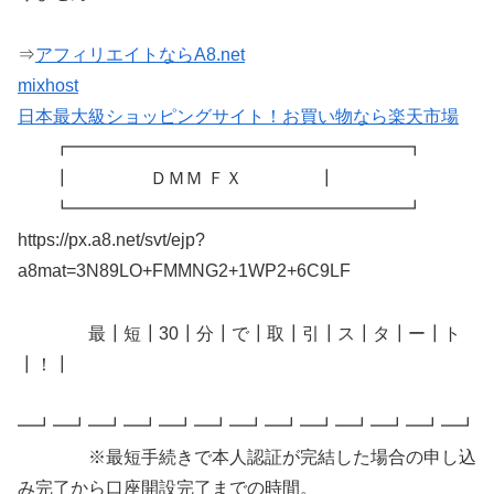
⇒
アフィリエイトならA8.net
mixhost
日本最大級ショッピングサイト！お買い物なら楽天市場
┏━━━━━━━━━━━━━━━━━━━┓
┃ ＤＭＭ ＦＸ ┃
┗━━━━━━━━━━━━━━━━━━━┛
https://px.a8.net/svt/ejp?
a8mat=3N89LO+FMMNG2+1WP2+6C9LF
最┃短┃30┃分┃で┃取┃引┃ス┃タ┃ー┃ト
┃！┃
━┛━┛━┛━┛━┛━┛━┛━┛━┛━┛━┛━┛━┛
※最短手続きで本人認証が完結した場合の申し込
み完了から口座開設完了までの時間。