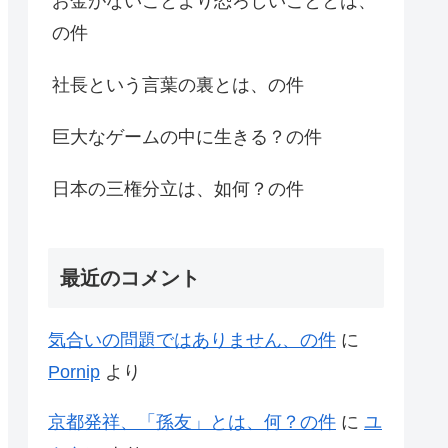
お金がないことより恐ろしいこととは、
の件
社長という言葉の裏とは、の件
巨大なゲームの中に生きる？の件
日本の三権分立は、如何？の件
最近のコメント
気合いの問題ではありません、の件
に
Pornip
より
京都発祥、「孫友」とは、何？の件
に
ユ