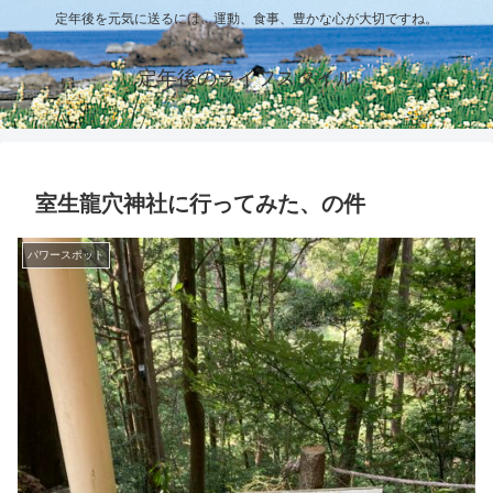
定年後を元気に送るには、運動、食事、豊かな心が大切ですね。
定年後のライフスタイル
室生龍穴神社に行ってみた、の件
パワースポット