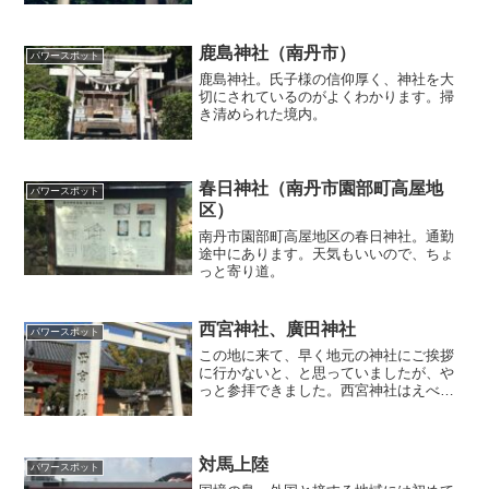
鹿島神社（南丹市）
パワースポット
鹿島神社。氏子様の信仰厚く、神社を大
切にされているのがよくわかります。掃
き清められた境内。
春日神社（南丹市園部町高屋地
パワースポット
区）
南丹市園部町高屋地区の春日神社。通勤
途中にあります。天気もいいので、ちょ
っと寄り道。
西宮神社、廣田神社
パワースポット
この地に来て、早く地元の神社にご挨拶
に行かないと、と思っていましたが、や
っと参拝できました。西宮神社はえべっ
さんの総本山で有名ですね。廣田神社
は、兵庫県の中でも格式高い神社でし
た。
対馬上陸
パワースポット