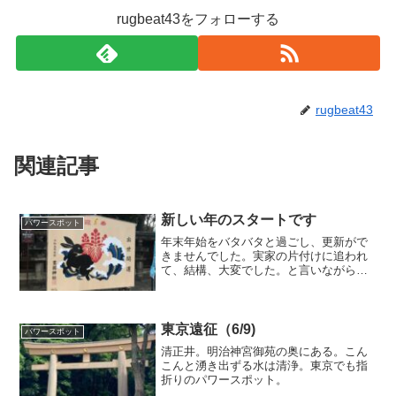
rugbeat43をフォローする
rugbeat43
関連記事
新しい年のスタートです
パワースポット
年末年始をバタバタと過ごし、更新がで
きませんでした。実家の片付けに追われ
て、結構、大変でした。と言いながら
も、初詣にもいきました。豊国神社。
東京遠征（6/9)
パワースポット
清正井。明治神宮御苑の奥にある。こん
こんと湧き出ずる水は清浄。東京でも指
折りのパワースポット。