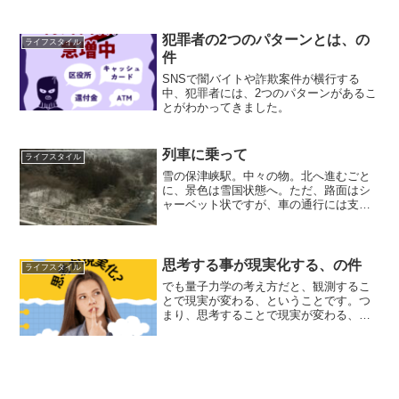
犯罪者の2つのパターンとは、の
ライフスタイル
件
SNSで闇バイトや詐欺案件が横行する
中、犯罪者には、2つのパターンがあるこ
とがわかってきました。
列車に乗って
ライフスタイル
雪の保津峡駅。中々の物。北へ進むごと
に、景色は雪国状態へ。ただ、路面はシ
ャーベット状ですが、車の通行には支障
がない様子でした。でも、午後の天気が
心配。
思考する事が現実化する、の件
ライフスタイル
でも量子力学の考え方だと、観測するこ
とで現実が変わる、ということです。つ
まり、思考することで現実が変わる、と
もいえますね。