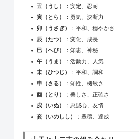
丑（うし）
：安定、忍耐
寅（とら）
：勇気、決断力
卯（うさぎ）
：平和、穏やかさ
辰（たつ）
：変化、成長
巳（へび）
：知恵、神秘
午（うま）
：活動力、人気
未（ひつじ）
：平和、調和
申（さる）
：知性、機敏さ
酉（とり）
：美しさ、正確さ
戌（いぬ）
：忠誠心、友情
亥（いのしし）
：豊穣、達成