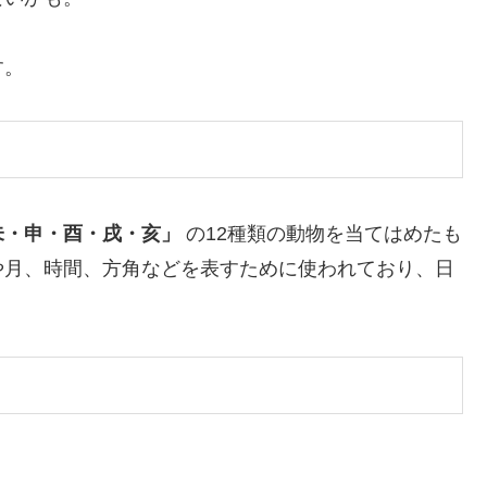
す。
未・申・酉・戌・亥」
の12種類の動物を当てはめたも
や月、時間、方角などを表すために使われており、日