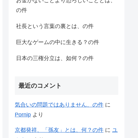
お金がないことより恐ろしいこととは、
の件
社長という言葉の裏とは、の件
巨大なゲームの中に生きる？の件
日本の三権分立は、如何？の件
最近のコメント
気合いの問題ではありません、の件
に
Pornip
より
京都発祥、「孫友」とは、何？の件
に
ユ