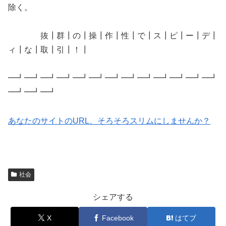
除く。
抜┃群┃の┃操┃作┃性┃で┃ス┃ピ┃ー┃デ┃
ィ┃な┃取┃引┃！┃
━┛━┛━┛━┛━┛━┛━┛━┛━┛━┛━┛━┛━┛
━┛━┛━┛
あなたのサイトのURL、そろそろスリムにしませんか？
社会
シェアする
X
Facebook
はてブ