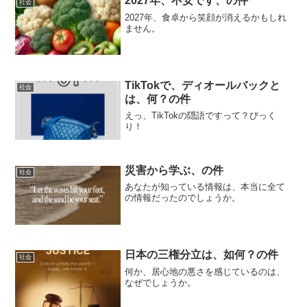
2027年、不安です、の件
社会
2027年、食卓から笑顔が消えるかもしれ
ません。
TikTokで、ディオールバックと
社会
は、何？の件
えっ、TikTokの隠語ですって？びっく
り！
災害から学ぶ、の件
社会
あなたが知っている情報は、本当に全て
の情報だったのでしょうか。
日本の三権分立は、如何？の件
社会
何か、居心地の悪さを感じているのは、
なぜでしょうか。